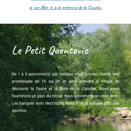
« sur Mer » à la présence de la Canche.
Le Petit Quentovic
De 1 à 6 personne(s) par bateau, vous pouvez choisir une
promenade de 1h ou 2h et ainsi prendre le temps de
découvrir la faune et la flore de la Canche. Nous vous
fournirons un plan du circuit mais la promenade reste libre !
Les barques sont électriques donc il n’y a aucune difficulté
sportive.