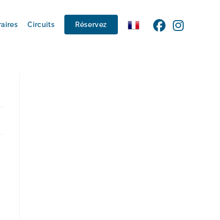
raires
Circuits
Réservez