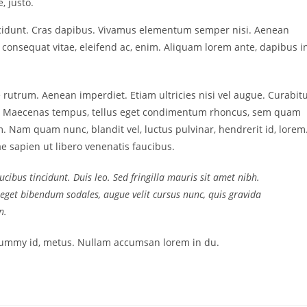
, justo.
incidunt. Cras dapibus. Vivamus elementum semper nisi. Aenean
u, consequat vitae, eleifend ac, enim. Aliquam lorem ante, dapibus in
 rutrum. Aenean imperdiet. Etiam ultricies nisi vel augue. Curabit
us. Maecenas tempus, tellus eget condimentum rhoncus, sem quam
 Nam quam nunc, blandit vel, luctus pulvinar, hendrerit id, lorem
e sapien ut libero venenatis faucibus.
cibus tincidunt. Duis leo. Sed fringilla mauris sit amet nibh.
eget bibendum sodales, augue velit cursus nunc, quis gravida
n.
onummy id, metus. Nullam accumsan lorem in du.