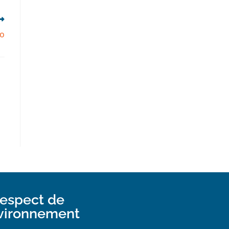
io
espect de
nvironnement