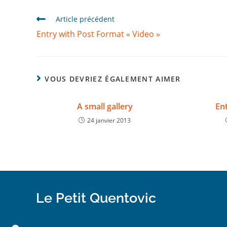
Article précédent
Entry with Post Format « Video »
VOUS DEVRIEZ ÉGALEMENT AIMER
A small gallery
En
24 janvier 2013
Le Petit Quentovic