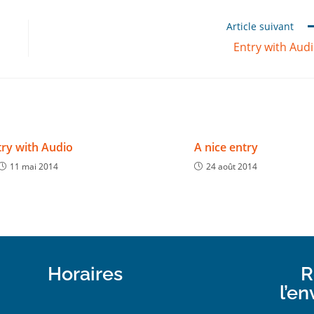
Article suivant
Entry with Aud
try with Audio
A nice entry
11 mai 2014
24 août 2014
Horaires
R
l’e