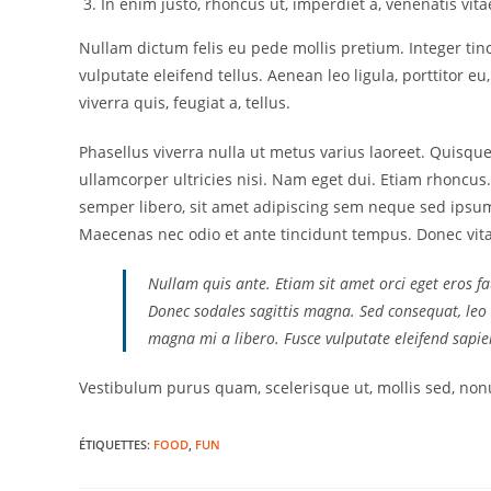
In enim justo, rhoncus ut, imperdiet a, venenatis vitae
Nullam dictum felis eu pede mollis pretium. Integer t
vulputate eleifend tellus. Aenean leo ligula, porttitor e
viverra quis, feugiat a, tellus.
Phasellus viverra nulla ut metus varius laoreet. Quisque
ullamcorper ultricies nisi. Nam eget dui. Etiam rhonc
semper libero, sit amet adipiscing sem neque sed ipsum.
Maecenas nec odio et ante tincidunt tempus. Donec vita
Nullam quis ante. Etiam sit amet orci eget eros fau
Donec sodales sagittis magna. Sed consequat, leo 
magna mi a libero. Fusce vulputate eleifend sapie
Vestibulum purus quam, scelerisque ut, mollis sed, n
ÉTIQUETTES
:
FOOD
,
FUN